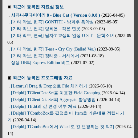
▣
최근에 등록된 자료실 정보
.
사과나무다이어리 8 - Blue Cat ( Version 8.0.8 )
(2026-04-05)
.
[기타 악보, 편곡] GONTITI - 방과후 음악실
(2023-09-05)
.
[기타 악보, 편곡] 양희은 - 작은 연못
(2023-09-05)
.
[기타 악보, 편곡] 남자고교생의 일상 O.S.T - 문학소녀
(2023-09-
05)
.
[기타 악보, 편곡] T-ara - Cry Cry (Ballad Ver.)
(2023-09-05)
.
[기타 악보, 편곡] 정태춘 - 서해에서
(2021-08-18)
.
상용 DB의 Express Edition 비교
(2021-07-02)
▣
최근에 등록된 프로그래밍 자료
.
[Lazarus] Drag & Drop으로 File 처리하기
(2026-06-10)
.
[Delphi] TClientDataSet을 이용한 Field Grouping
(2026-04-14)
.
[Delphi] TClientDataSet의 Aggregate 활용방법
(2026-04-14)
.
[Delphi] TEdit의 값 변경 여부 체크
(2026-04-14)
.
[Delphi] TComboBox를 펼쳤을 때 Item을 가운데로 정렬시키
기
(2026-04-14)
.
[Delphi] TComboBox에서 Wheel로 값 변경되는 것 막기
(2026-04-
14)